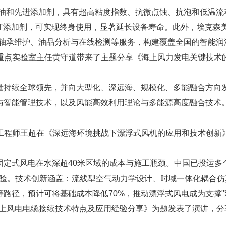
品质基础油和先进添加剂，具有超高粘度指数、抗微点蚀、抗泡和低温
a™ EP WT添加剂，可实现终身使用，显著延长设备寿命。此外，埃
主轴承维护、油品分析与在线检测等服务，构建覆盖全国的智能润
国重点实验室主任黄守道带来了主题分享《海上风力发电关键技
量持续全球领先，并向大型化、深远海、规模化、多能融合方向
与智能管理技术，以及风能高效利用理论与多能源高度融合技术
总工程师王超在《深远海环境挑战下漂浮式风机的应用和技术创
定式风电在水深超40米区域的成本与施工瓶颈。中国已投运多个
风的考验。技术创新涵盖：流线型空气动力学设计、时域一体化耦合
路径，预计可将基础成本降低70%，推动漂浮式风电成为支撑"
kV海上风电电缆接续技术特点及应用经验分享》为题发表了演讲，分