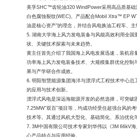
美孚SHC™齿轮油320 WindPower采用高
白色腐蚀裂纹(WEC)。产品配合Mobil Xtr
油是核心资产”的理念，并结合风电换油工程车、
5. 湖南大学海上风力发电装备与风能高效利用全
状、关键技术探索与未来趋势。
黄主任首先介绍了我国海上风电发展迅速，装机容
功率海上风力发电装备技术、大规模集群优化控制
果与产学研合作成效。
6. 明阳智慧能源集团海洋与漂浮式工程技术中心
的应用与技术创新。
漂浮式风电是深远海能源开发的必然选择，可突破固
7.25MW"双百"项目等，均成功经受住超强台
技术等。其通过风机大型化、基础简化、系泊优化等
7. 3M中国有限公司技术专家刘华伟以《3M 66
心产品特点与应用经验。