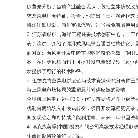
徐董先分析了当前产业融合现状，包括立体确权政
求及风电用海特征。接着，他提出了三种融合模式
海洋详细规划、简化审批流程、适当减免海域使用金
2. 江苏省船舶与海洋工程装备技术创新中心，长
表了演讲，介绍了漂浮式风电平台通过结构优化、
面对深远海风电开发中降本增效的核心挑战，“MT
案，在同等风场面积下可提升发电量66.7%，减
发提供了可行的技术路径。
3. 伍德麦肯兹风电供应链与技术资深研究分析师
海上风电市场格局的重塑及其对供应链的影响。
全球海上风电正迈向“3.0时代”，市场格局在中
机制向两阶段入市模式转变，项目开发流程更复杂，
间实现稳定和可持续产能利用率。未来十年中国整
4. 埃克森美孚(中国)投资有限公司高级技术经
生命周期齿轮油解决方案。