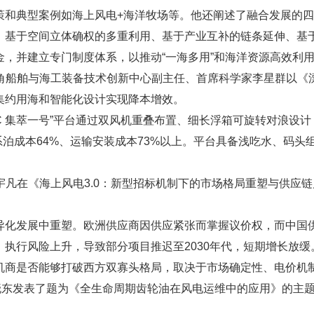
策和典型案例如海上风电+海洋牧场等。他还阐述了融合发展的
：基于空间立体确权的多重利用、基于产业互补的链条延伸、基
，并建立专门制度体系，以推动“一海多用”和海洋资源高效利
三角船舶与海工装备技术创新中心副主任、首席科学家李星群以
集约用海和智能化设计实现降本增效。
IC 集萃一号”平台通过双风机重叠布置、细长浮箱可旋转对浪设
少系泊成本64%、运输安装成本73%以上。平台具备浅吃水、码
王宇凡在《海上风电3.0：新型招标机制下的市场格局重塑与供应
欧差异化发展中重塑。欧洲供应商因供应紧张而掌握议价权，而中
执行风险上升，导致部分项目推迟至2030年代，短期增长放
机商是否能够打破西方双寡头格局，取决于市场确定性、电价机
理赵晓东发表了题为《全生命周期齿轮油在风电运维中的应用》的