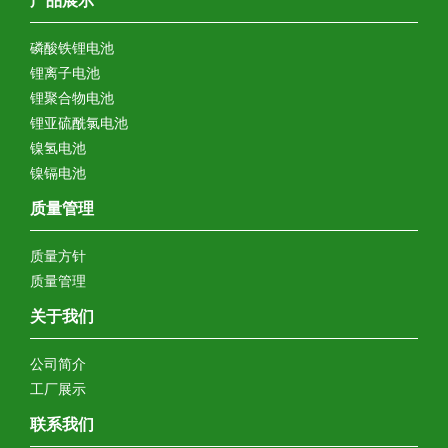
产品展示
磷酸铁锂电池
锂离子电池
锂聚合物电池
锂亚硫酰氯电池
镍氢电池
镍镉电池
质量管理
质量方针
质量管理
关于我们
公司简介
工厂展示
联系我们