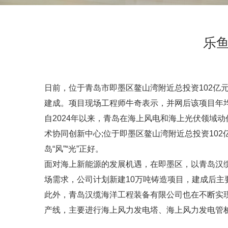
乐鱼
日前，位于青岛市即墨区鳌山湾附近总投资102亿
建成。项目现场工程师牛奇表示，并网后该项目年均可
自2024年以来，青岛在海上风电和海上光伏领域
术协同创新中心;位于即墨区鳌山湾附近总投资10
岛“风”“光”正好。
面对海上新能源的发展机遇，在即墨区，以青岛汉缆
场需求，公司计划新建10万吨铸造项目，建成后主
此外，青岛汉缆海洋工程装备有限公司也在不断实
产线，主要进行海上风力发电塔、海上风力发电管桩