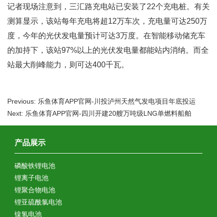
记者现场注意到，三汇路充电站已安装了22个充电桩。有关
测算显示，该站每年充电将超12万车次，充电量可达250万
度，今年的光伏发电量预计可达3万度。在智能移动储充车
的加持下，该站97%以上的光伏发电量都能站内消纳。而全
站最大削峰能力，则可达400千瓦。
Previous: 乐鱼体育APP官网-川投泸州天然气发电项目年底投运
Next: 乐鱼体育APP官网-四川开建20艘万吨级LNG单燃料船舶
产品展示
磷酸铁锂电池
锂离子电池
锂聚合物电池
锂亚硫酰氯电池
镍氢电池