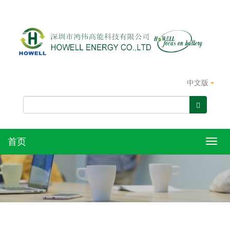
中文版
首页