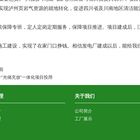
于实现泸州页岩气资源的就地转化，促进四川省及川南地区清洁能
素保障专班，定人定岗定期服务，保障项目推进。项目建成后，
施工建设，实现了在家门口挣钱。相信发电厂建成以后，能给我
期
首个“光储充放”一体化项目投用
理
关于我们
针
公司简介
理
工厂展示