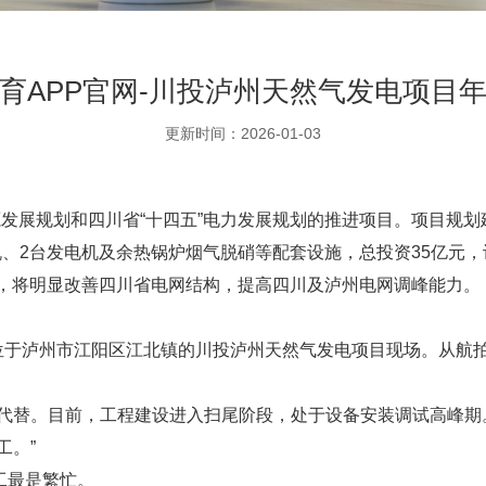
育APP官网-川投泸州天然气发电项目
更新时间：2026-01-03
发展规划和四川省“十四五”电力发展规划的推进项目。项目规划
机、2台发电机及余热锅炉烟气脱硝等配套设施，总投资35亿元，
元，将明显改善四川省电网结构，提高四川及泸州电网调峰能力。
到位于泸州市江阳区江北镇的川投泸州天然气发电项目现场。从航
代替。目前，工程建设进入扫尾阶段，处于设备安装调试高峰期。
工。”
工最是繁忙。