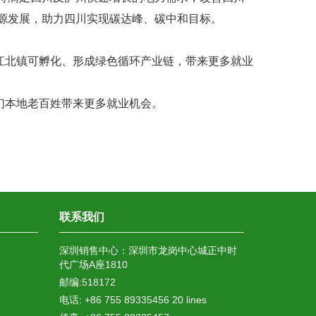
源发展，助力四川实现碳达峰、碳中和目标。
江北镇可孵化、形成绿色循环产业链，带来更多就业
们本地老百姓带来更多就业机会。
联系我们
深圳销售中心：深圳市龙岗中心城正中时
代广场A座1810
邮编:518172
电话: +86 755 89335456 20 lines