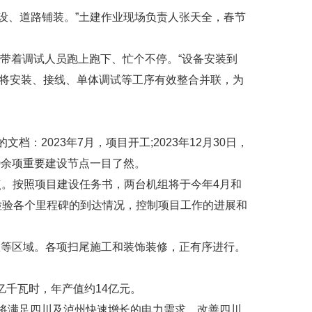
设、道路铺装。”土建作业现场负责人张天全，春节
带着调试人员跑上跑下、忙个不停。“设备安装到
，将安装、接线、单体调试等工序有效整合并联，为
：2023年7月，项目开工;2023年12月30日，
20余项重要建设节点一目了然。
节点。按照项目建设任务书，两台机组将于今年4月和
检验各个里程碑的到达情况，控制项目工作的进展和
区等区域。各项扫尾施工和装饰装修，正有序进行。
亿千瓦时，年产值约14亿元。
目将满足四川及泸州快速增长的电力需求，改善四川