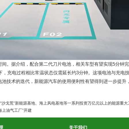
时间。据介绍，配合第二代刀片电池，相关车型有望实现5分钟完
境下，充电过程相比常温状态仅需延长约3分钟。这项电池与充电
电池技术的迭代，新能源汽车的使用便利性有望得到进一步提升
下水电、“沙戈荒”新能源基地、海上风电基地等一系列投资万亿元以上的能源重大
“海上油气工厂”开建
理
关于我们