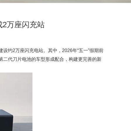
成2万座闪充站
约2万座闪充电站。其中，2026年“五一”假期前
载第二代刀片电池的车型形成配合，构建更完善的新