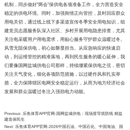
机制，同步做好“两会”保供电各项准备工作，全力营造安全
稳定的供电环境。同时，加强舆情正向管控，及时回应群众
用电关切，通过线上线下多渠道宣传冬季安全用电知识，组
建党员志愿服务队深入社区、乡村开展用电隐患排查，尤其
关注电采暖用户用电需求，用贴心服务守护群众温暖过冬。
风雪无阻保供电，初心如磐显担当。从应急响应的快速启
动，到运维管控的精准落地，再到民生服务的暖心延伸，我
们要像国网盐城供电公司那样，持续绷紧保供电之弦，密切
关注天气变化，细化各项防范措施，以过硬作风和扎实举
措，全力保障辖区电网安全稳定运行，从而为地方经济社会
发展和群众温暖过冬注入强劲电力动能。
Previous: 乐鱼体育APP官网-国网盐城供电：现场督导筑防线 精益
建造保民生
Next: 乐鱼体育APP官网-2026中国石油、中国石化、中国海油、国