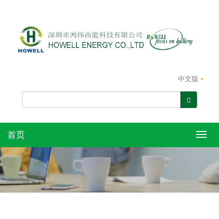
中文版
首页