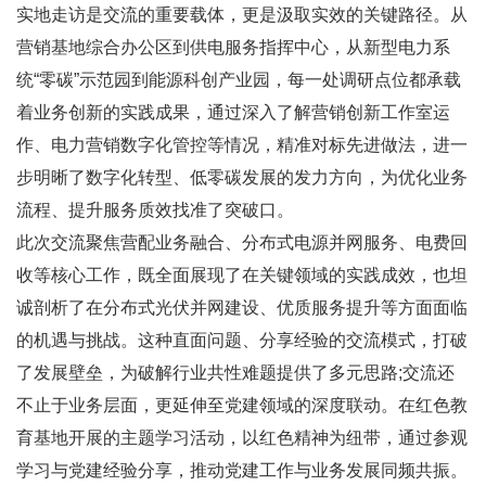
实地走访是交流的重要载体，更是汲取实效的关键路径。从
营销基地综合办公区到供电服务指挥中心，从新型电力系
统“零碳”示范园到能源科创产业园，每一处调研点位都承载
着业务创新的实践成果，通过深入了解营销创新工作室运
作、电力营销数字化管控等情况，精准对标先进做法，进一
步明晰了数字化转型、低零碳发展的发力方向，为优化业务
流程、提升服务质效找准了突破口。
此次交流聚焦营配业务融合、分布式电源并网服务、电费回
收等核心工作，既全面展现了在关键领域的实践成效，也坦
诚剖析了在分布式光伏并网建设、优质服务提升等方面面临
的机遇与挑战。这种直面问题、分享经验的交流模式，打破
了发展壁垒，为破解行业共性难题提供了多元思路;交流还
不止于业务层面，更延伸至党建领域的深度联动。在红色教
育基地开展的主题学习活动，以红色精神为纽带，通过参观
学习与党建经验分享，推动党建工作与业务发展同频共振。