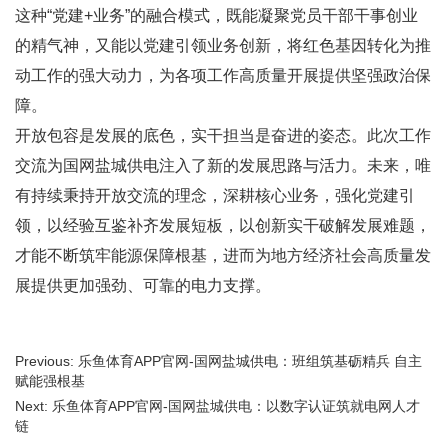
这种“党建+业务”的融合模式，既能凝聚党员干部干事创业
的精气神，又能以党建引领业务创新，将红色基因转化为推
动工作的强大动力，为各项工作高质量开展提供坚强政治保
障。
开放包容是发展的底色，实干担当是奋进的姿态。此次工作
交流为国网盐城供电注入了新的发展思路与活力。未来，唯
有持续秉持开放交流的理念，深耕核心业务，强化党建引
领，以经验互鉴补齐发展短板，以创新实干破解发展难题，
才能不断筑牢能源保障根基，进而为地方经济社会高质量发
展提供更加强劲、可靠的电力支撑。
Previous: 乐鱼体育APP官网-国网盐城供电：班组筑基砺精兵 自主
赋能强根基
Next: 乐鱼体育APP官网-国网盐城供电：以数字认证筑就电网人才
链