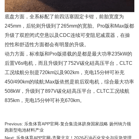
底盘方面，全系标配了前四活塞固定卡钳，前胎宽度为
245mm，后轮则升级到了265mm的宽胎。Pro版和Max版都
升级了双腔闭式空悬以及CDC连续可变阻尼减震器，在操
控性和舒适性方面都会有明显的升级。
动力方面，标准版和Pro版搭载的是都是最大功率235kW的
后置V6s电机，而且升级到了752V碳化硅高压平台，CLTC
工况续航分别是720km以及902km，充电15分钟可补充
450/490km的续航;Max版依然是前后双电机，综合最大功率
508kW，升级到了897V碳化硅高压平台，CLTC工况续航
835km，充电15分钟可补充670km。
Previous: 乐鱼体育APP官网-复合集流体跻身国家战略 扬州纳力领
跑新型电池材料产业
Next: 乐鱼体育APP官网-齐聚北京！2026石油石化安全与应急管理