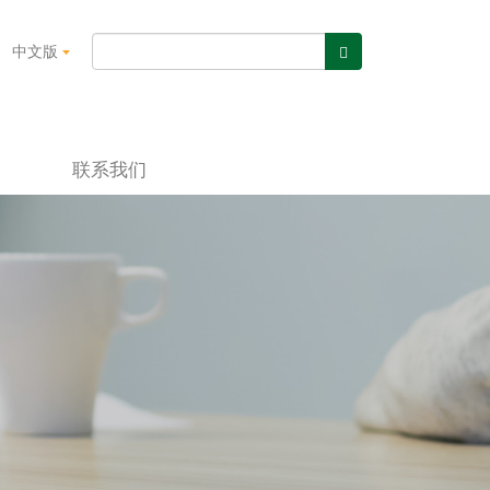
中文版
联系我们