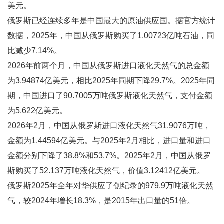
美元。
俄罗斯已经连续多年是中国最大的原油供应国。据官方统计
数据，2025年，中国从俄罗斯购买了1.00723亿吨石油，同
比减少7.14%。
2026年前两个月，中国从俄罗斯进口液化天然气的总金额
为3.94874亿美元，相比2025年同期下降29.7%。2025年同
期，中国进口了90.7005万吨俄罗斯液化天然气，支付金额
为5.622亿美元。
2026年2月，中国从俄罗斯进口液化天然气31.9076万吨，
金额为1.44594亿美元。与2025年2月相比，进口量和进口
金额分别下降了38.8%和53.7%。2025年2月，中国从俄罗
斯购买了52.137万吨液化天然气，价值3.12412亿美元。
俄罗斯2025年全年对华供应了创纪录的979.9万吨液化天然
气，较2024年增长18.3%，是2015年出口量的51倍。