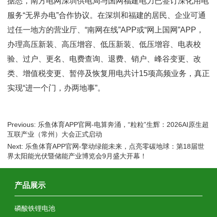
据悉，南方电网深圳供电局与国网福建电力已签订深化用电
服务“无界办电”合作协议。在深圳和福建的居民、企业可通
过任一地方的营业厅、“南网在线”APP或“网上国网”APP，
办理高压新装、高压增容、低压新装、低压增容、电表校
验、过户、更名、电费查询、退费、销户、峰谷变更、改
类、增值税变更、暂停及恢复用电共计15项高频业务，真正
实现“进一个门，办两地事”。
Previous: 乐鱼体育APP官网-电算奔涌，“粒粒”生辉：2026AI原生超
互联产业（常州）大会正式启动
Next: 乐鱼体育APP官网-擎动绿能未来，点亮零碳地球：第18届世
界太阳能光伏暨储能产业博览会9月盛大开幕！
产品展示
磷酸铁锂电池