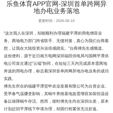
乐鱼体育APP官网-深圳首单跨网异
地办电业务落地
更新时间：2026-06-10
“这次我人在深圳，却能顺利办理福建平潭的用电增容业
务。两地电力部门跨省联手、无缝对接，真心为我们台商着
想，让我在大陆投资兴业倍感踏实。”台商傅先生感慨道。
这份便利，源于近日南方电网深圳福田供电局与国网平潭供
电公司首次通过“云端”协同，在短短三天内完成原本需两地
奔波的用电办理，标志着深圳首单跨网异地办电业务的成功
实践。
傅先生所在的福建平潭贺申农业发展有限公司为台资企业。
受早春气温骤变影响，其蜗牛养殖基地急需增容加装恒温设
备以保障蜗牛存活。然而，彼时傅先生尚在深圳出差，原本
计划赶回平潭线下申请办理，却因行程紧张无法折返。