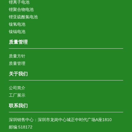
锂离子电池
锂聚合物电池
锂亚硫酰氯电池
镍氢电池
镍镉电池
质量管理
质量方针
质量管理
关于我们
公司简介
工厂展示
联系我们
深圳销售中心：深圳市龙岗中心城正中时代广场A座1810
邮编:518172