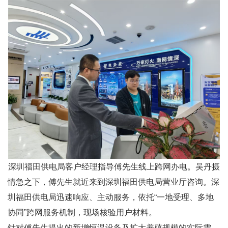
深圳福田供电局客户经理指导傅先生线上跨网办电。吴丹摄
情急之下，傅先生就近来到深圳福田供电局营业厅咨询。深
圳福田供电局迅速响应、主动服务，依托“一地受理、多地
协同”跨网服务机制，现场核验用户材料。
针对傅先生提出的新增恒温设备及扩大养殖规模的实际需