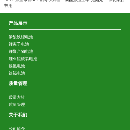
投用
产品展示
磷酸铁锂电池
锂离子电池
锂聚合物电池
锂亚硫酰氯电池
镍氢电池
镍镉电池
质量管理
质量方针
质量管理
关于我们
公司简介