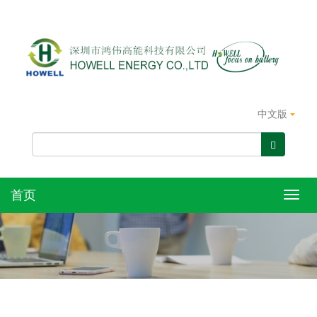
中文版
首页