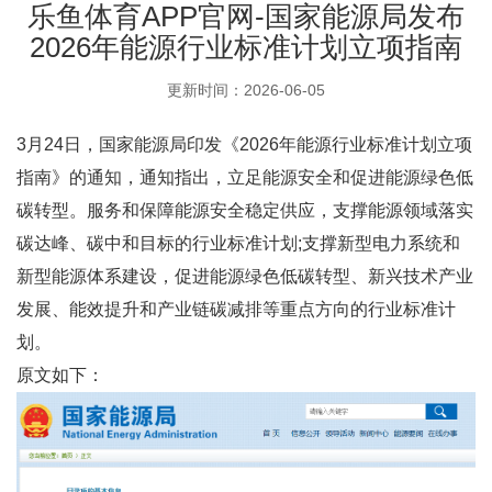
乐鱼体育APP官网-国家能源局发布
2026年能源行业标准计划立项指南
更新时间：2026-06-05
3月24日，国家能源局印发《2026年能源行业标准计划立项
指南》的通知，通知指出，立足能源安全和促进能源绿色低
碳转型。服务和保障能源安全稳定供应，支撑能源领域落实
碳达峰、碳中和目标的行业标准计划;支撑新型电力系统和
新型能源体系建设，促进能源绿色低碳转型、新兴技术产业
发展、能效提升和产业链碳减排等重点方向的行业标准计
划。
原文如下：