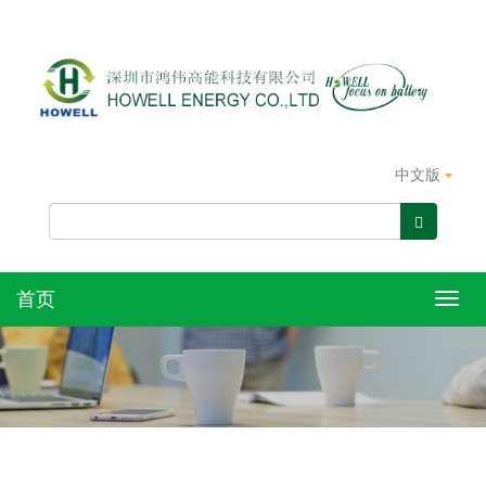
中文版
首页