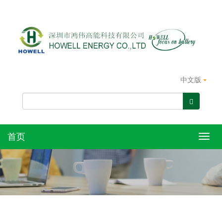
中文版
首页