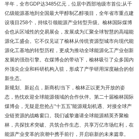
半年，全市GDP达3485亿元，位居中西部地级市首位;从千
亿级能源基地到全国最大甲醇制乙醇项目，全年省市重点建
设项目258个，持续引领能源产业转型升级。榆林国际煤博
会也从区域性的交易展会，发展成为汇聚全球智慧的高端能
源化工盛会。它不仅见证了榆林从传统资源型城市向现代能
源化工基地的转型历程，更成为推动全球能源化工产业创新
发展的强劲引擎。在煤博会的带动下，榆林吸引了众多国内
外顶尖企业和科研机构入驻，形成了产学研用深度融合的创
新生态。
新规划、新起点，新商机!当下，榆林正以更为开放的姿
态，热忱欢迎全球能源领域的合作伙伴。第二十届榆林国际
煤博会，无疑是您抢占“十五五”能源规划机遇、对接全球产
业链资源的战略窗口。我们诚挚邀请全球能源精英齐聚榆
林，共探技术突破、共筑合作生态、共享万亿市场红利，在
能源产业变革的浪潮中携手前行，开启崭新的未来篇章。