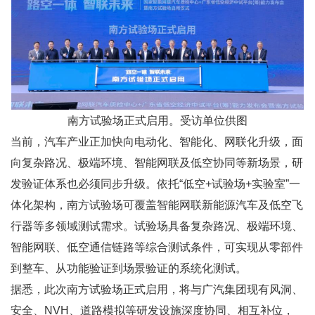
南方试验场正式启用。受访单位供图
当前，汽车产业正加快向电动化、智能化、网联化升级，面
向复杂路况、极端环境、智能网联及低空协同等新场景，研
发验证体系也必须同步升级。依托“低空+试验场+实验室”一
体化架构，南方试验场可覆盖智能网联新能源汽车及低空飞
行器等多领域测试需求。试验场具备复杂路况、极端环境、
智能网联、低空通信链路等综合测试条件，可实现从零部件
到整车、从功能验证到场景验证的系统化测试。
据悉，此次南方试验场正式启用，将与广汽集团现有风洞、
安全、NVH、道路模拟等研发设施深度协同、相互补位，