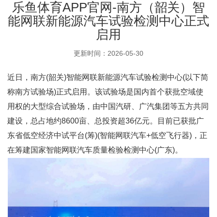
乐鱼体育APP官网-南方（韶关）智
能网联新能源汽车试验检测中心正式
启用
更新时间：2026-05-30
近日，南方(韶关)智能网联新能源汽车试验检测中心(以下简
称南方试验场)正式启用。该试验场是国内首个获批空域使
用权的大型综合试验场，由中国汽研、广汽集团等五方共同
建设，总占地约8600亩、总投资超36亿元。目前已获批广
东省低空经济中试平台(筹)(智能网联汽车+低空飞行器)，正
在筹建国家智能网联汽车质量检验检测中心(广东)。