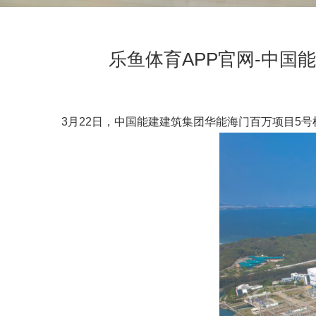
乐鱼体育APP官网-中
3月22日，中国能建建筑集团华能海门百万项目5