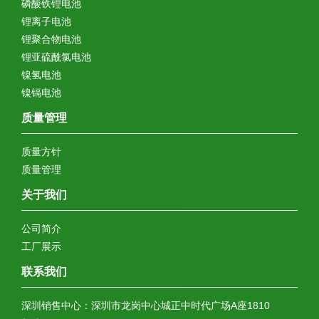
磷酸铁锂电池
锂离子电池
锂聚合物电池
锂亚硫酰氯电池
镍氢电池
镍镉电池
质量管理
质量方针
质量管理
关于我们
公司简介
工厂展示
联系我们
深圳销售中心：深圳市龙岗中心城正中时代广场A座1810