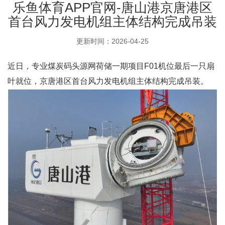
乐鱼体育APP官网-唐山港京唐港区
首台风力发电机组主体结构完成吊装
更新时间：2026-04-25
近日，专业煤炭码头源网荷储一期项目F01机位最后一只扇
叶就位，京唐港区首台风力发电机组主体结构完成吊装。