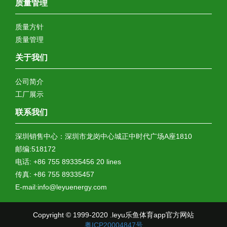
质量管理
质量方针
质量管理
关于我们
公司简介
工厂展示
联系我们
深圳销售中心：深圳市龙岗中心城正中时代广场A座1810
邮编:518172
电话: +86 755 89335456 20 lines
传真: +86 755 89335457
E-mail:info@leyuenergy.com
Copyright © 1999-2020 .leyu乐鱼体育app官方网站
粤ICP20004847号