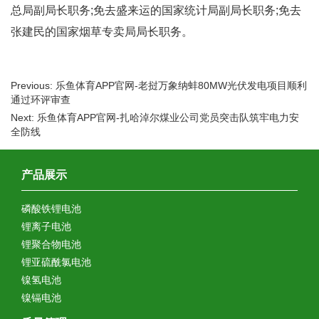
总局副局长职务;免去盛来运的国家统计局副局长职务;免去
张建民的国家烟草专卖局局长职务。
Previous: 乐鱼体育APP官网-老挝万象纳蚌80MW光伏发电项目顺利
通过环评审查
Next: 乐鱼体育APP官网-扎哈淖尔煤业公司党员突击队筑牢电力安
全防线
产品展示
磷酸铁锂电池
锂离子电池
锂聚合物电池
锂亚硫酰氯电池
镍氢电池
镍镉电池