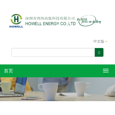
中文版
首页