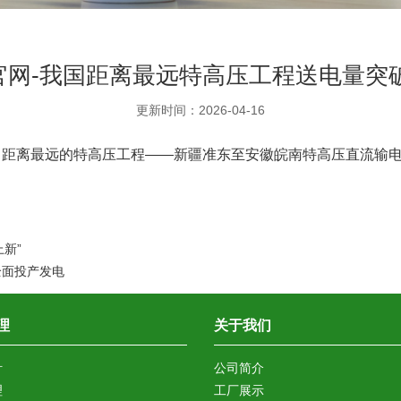
官网-我国距离最远特高压工程送电量突破
更新时间：2026-04-16
、距离最远的特高压工程——新疆准东至安徽皖南特高压直流输电工
上新”
全面投产发电
理
关于我们
针
公司简介
理
工厂展示