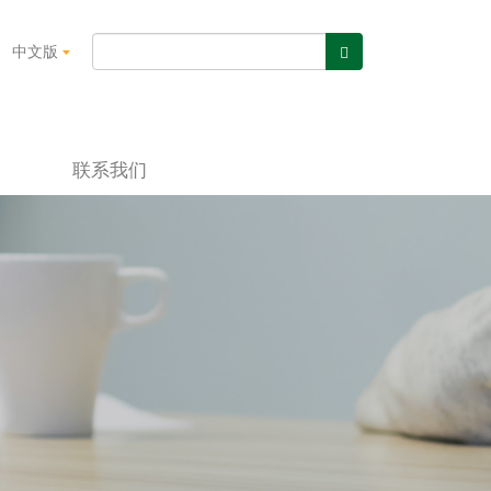
中文版
联系我们