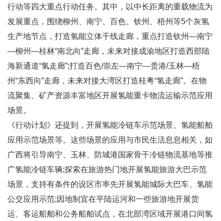
行动等四大重点行动任务。其中，以中长距离的重载物流为
发展重点，围绕柳州、南宁、百色、钦州、梧州等5个灰氢
生产地节点，打造氢能立体干线走廊，重点打造钦州—南宁
—柳州—桂林“南北向”走廊，未来对接成渝地区打造西部陆
海新通道“氢走廊”;打造百色/崇左—南宁—贵港/玉林—梧
州“东西向”走廊，未来对接大湾区打造桂粤“氢走廊”。在物
流聚集、矿产资源丰富地区开展氢能重卡物流运输示范应用
场景。
《行动计划》还提到，开展氢能冷链车示范场景、氢能船舶
应用示范场景等。这些场景的应用与市民生活息息相关，如
广西将引导南宁、玉林、防城港国家骨干冷链物流基地等推
广氢能冷链车辆;探索在旅游热门地开展氢能旅游大巴示范
场景，支持有条件的设区市率先开展氢能城际大巴车、氢能
公交应用示范;因地制宜在平陆运河和一些旅游地开展货
运、客运船舶和公务船舶试点，在北部湾区域开展港口间氢