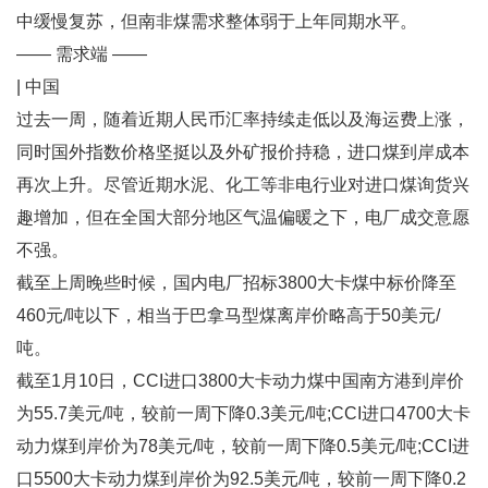
中缓慢复苏，但南非煤需求整体弱于上年同期水平。
—— 需求端 ——
| 中国
过去一周，随着近期人民币汇率持续走低以及海运费上涨，
同时国外指数价格坚挺以及外矿报价持稳，进口煤到岸成本
再次上升。尽管近期水泥、化工等非电行业对进口煤询货兴
趣增加，但在全国大部分地区气温偏暖之下，电厂成交意愿
不强。
截至上周晚些时候，国内电厂招标3800大卡煤中标价降至
460元/吨以下，相当于巴拿马型煤离岸价略高于50美元/
吨。
截至1月10日，CCI进口3800大卡动力煤中国南方港到岸价
为55.7美元/吨，较前一周下降0.3美元/吨;CCI进口4700大卡
动力煤到岸价为78美元/吨，较前一周下降0.5美元/吨;CCI进
口5500大卡动力煤到岸价为92.5美元/吨，较前一周下降0.2