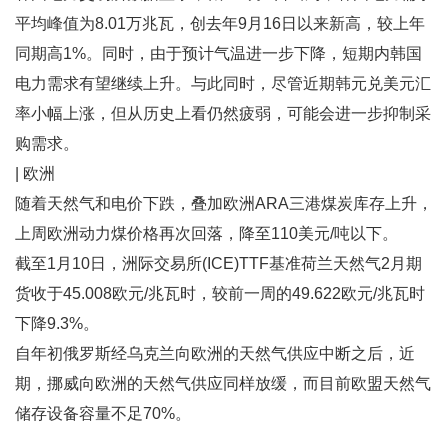
平均峰值为8.01万兆瓦，创去年9月16日以来新高，较上年
同期高1%。同时，由于预计气温进一步下降，短期内韩国
电力需求有望继续上升。与此同时，尽管近期韩元兑美元汇
率小幅上涨，但从历史上看仍然疲弱，可能会进一步抑制采
购需求。
| 欧洲
随着天然气和电价下跌，叠加欧洲ARA三港煤炭库存上升，
上周欧洲动力煤价格再次回落，降至110美元/吨以下。
截至1月10日，洲际交易所(ICE)TTF基准荷兰天然气2月期
货收于45.008欧元/兆瓦时，较前一周的49.622欧元/兆瓦时
下降9.3%。
自年初俄罗斯经乌克兰向欧洲的天然气供应中断之后，近
期，挪威向欧洲的天然气供应同样放缓，而目前欧盟天然气
储存设备容量不足70%。