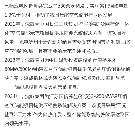
已响应电网调度共完成了560余次储发，实现累积调峰电量
1.9亿千瓦时，推动了我国压缩空气储能行业的发展。
2021年，沈鼓为中国长江三峡集团-乌兰察布“源网荷储一体
化”空气储能示范项目提供压缩侧系统解决方案，该项目在
风电、光电等用于新能源消纳且需要宽范围调节的源侧压缩
空气储能领域，具有重要的示范作用和意义。
2023年，沈鼓集团为中国绿发投资建设的青海格尔木
60MW/600MWh液态空气储能项目提供优异的压缩侧系统解
决方案，建成后将成为液态空气储能领域发电功率世界第
一、储能规模世界最大的示范项目。
2024年，沈鼓集团为江苏国信苏盐(淮安)2×250MW级压缩
空气储能项目提供压缩侧系统解决方案，该项目采用“三元
盐”和“压力水”作为储热介质，整个储能系统转换效率达到国
内领先水平。