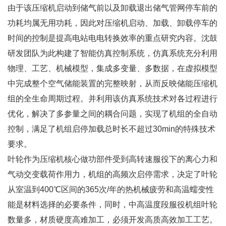
由于该压缩机启动到储气前以及卸载退出储气管网停车前的
功耗均属无用功耗，因此对压缩机启动、加载、卸载停车的
时间的控制是提高电站电电转换效率的重点研究内容。沈鼓
研发团队为此构建了智能仿真控制系统，仿真系统充分利用
物理、工艺、机械模型，集成多变量、多数据，在虚拟模型
中完成整个空气储能装置的完整映射，从而反映储能压缩机
组的全生命周期过程。并利用该仿真系统技术对各过程进行
优化，解决了多参量之间的耦合问题，实现了机组的全自动
控制，满足了机组启停加载总时长不超过30min的特殊技术
要求。
叶轮作为压缩机核心做功部件受到高转速服役下的离心力和
气动交变载荷作用力，机组的高频次启停需求，决定了叶轮
从室温到400℃区间的365次/年的热机械疲劳和高温蠕变性
能是材料选择的必要条件，同时，中高温度段服役机组叶轮
数量多，材质硬度高难加工，必须开发高质高效加工工艺。