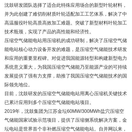
沈鼓研发团队选择了适合此特殊应用场合的新型叶轮材料，
并为此创建了难切削材质叶轮适配加工工艺体系，解决了中
高温服役叶轮高质高效加工难题。突破了新型材料叶轮加工
技术瓶颈，实现了产品的高性能和经济性。
压缩空气储能电站用压缩机的成功研制，解决了压缩空气储
能电站核心动力设备开发的难题，是压缩空气储能技术研发
和应用的重要里程碑。对促进我国能源转型和构建新型电力
系统意义重大，为我国压缩空气储能乃至能源产业的可持续
发展提供了强有力支撑，助推了我国压缩空气储能技术的国
际领先地位。
目前，沈鼓研发的压缩空气储能电站用离心压缩机关键技术
已累计应用到多个压缩空气储能电站项目。
2019年，沈鼓集团为江苏金坛60MW/300MWh盐穴压缩空
气储能国家试验示范项目，提供了压缩侧系统解决方案，金
坛电站是世界首个非补燃压缩空气储能电站。自并网以来，