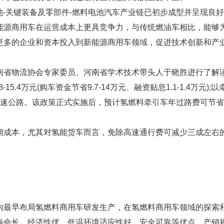
池-关键装备及零部件-燃料电池汽车产业链已初步成型并呈现良
能源商用车在运营成本上更具竞争力，与传统燃油车相比，能够
更多的企业和资本投入到新能源商用车领域，促进技术创新和产
南省物流协会专家委员、河南省学术技术带头人于晓胜进行了解
5.4万元(购车资金节省9.7-14万元、融资贴息1.1-1.4万元)
高速公路。该政策正式实施后，预计氢燃料牵引车年过路费可节省18.8
期成本，尤其对氢能货车而言，免除高速通行费可减少三成左右
内最早布局氢燃料商用车研发生产，在氢燃料商用车领域的探索
寿命长、经济性优、低温环境适应性好、安全可靠等优点，产销