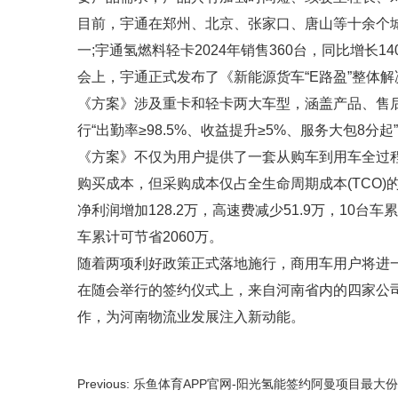
目前，宇通在郑州、北京、张家口、唐山等十余个城
一;宇通氢燃料轻卡2024年销售360台，同比增长14
会上，宇通正式发布了《新能源货车“E路盈”整体
《方案》涉及重卡和轻卡两大车型，涵盖产品、售后
行“出勤率≥98.5%、收益提升≥5%、服务大包8分起
《方案》不仅为用户提供了一套从购车到用车全过
购买成本，但采购成本仅占全生命周期成本(TCO)
净利润增加128.2万，高速费减少51.9万，10台
车累计可节省2060万。
随着两项利好政策正式落地施行，商用车用户将进
在随会举行的签约仪式上，来自河南省内的四家公
作，为河南物流业发展注入新动能。
Previous: 乐鱼体育APP官网-阳光氢能签约阿曼项目最大