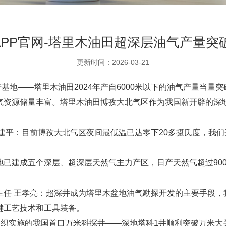
PP官网-塔里木油田超深层油气产量突破
更新时间：2026-03-21
基地——塔里木油田2024年产自6000米以下的油气产量当量突破
气资源储量丰富。塔里木油田博孜大北气区作为我国新开辟的深
平：目前博孜大北气区夜间最低温已达零下20多摄氏度，我们开
已建成五个深层、超深层天然气主力产区，日产天然气超过90
任 王孝亮：超深井成为塔里木盆地油气勘探开发的主要手段，我
键工艺技术和工具装备。
口，组织实施的我国首口万米科探井——深地塔科1井顺利突破万