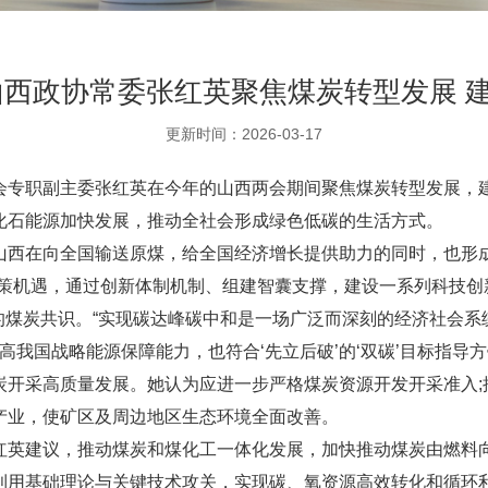
-山西政协常委张红英聚焦煤炭转型发展 
更新时间：2026-03-17
会专职副主委张红英在今年的山西两会期间聚焦煤炭转型发展，
化石能源加快发展，推动全社会形成绿色低碳的生活方式。
山西在向全国输送原煤，给全国经济增长提供助力的同时，也形
政策机遇，通过创新体制机制、组建智囊支撑，建设一系列科技创
”的煤炭共识。“实现碳达峰碳中和是一场广泛而深刻的经济社会
高我国战略能源保障能力，也符合‘先立后破’的‘双碳’目标指导方
开采高质量发展。她认为应进一步严格煤炭资源开发开采准入;
产业，使矿区及周边地区生态环境全面改善。
红英建议，推动煤炭和煤化工一体化发展，加快推动煤炭由燃料
利用基础理论与关键技术攻关，实现碳、氧资源高效转化和循环