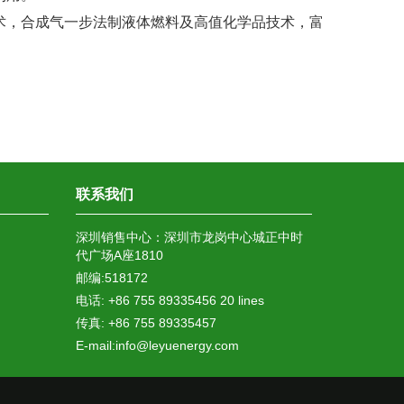
术，合成气一步法制液体燃料及高值化学品技术，富
联系我们
深圳销售中心：深圳市龙岗中心城正中时
代广场A座1810
邮编:518172
电话: +86 755 89335456 20 lines
传真: +86 755 89335457
E-mail:info@leyuenergy.com