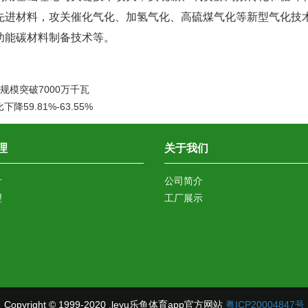
先进材料，攻关催化气化、加氢气化、高硫煤气化等新型气化技
功能碳材料制备技术等。
机规模突破7000万千瓦
降59.81%-63.55%
理
关于我们
针
公司简介
理
工厂展示
Copyright © 1999-2020 .leyu乐鱼体育app官方网站
粤ICP20004847号