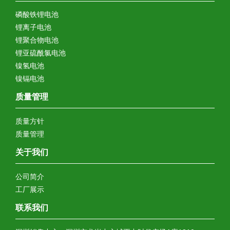
磷酸铁锂电池
锂离子电池
锂聚合物电池
锂亚硫酰氯电池
镍氢电池
镍镉电池
质量管理
质量方针
质量管理
关于我们
公司简介
工厂展示
联系我们