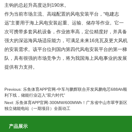
主钩的总起升高度达到190米。
作为当前市场主流、高端配置的风电安装平台，“电建志
远”主要用于海上风电安装起重、运输、储存等作业。它一
次可携带多套风机设备，作业效率高，定位精度好，并具备
强大的深远海风场适应能力，可满足未来16兆瓦及更大风机
的安装需求。该平台位列国内第四代风电安装平台的第一梯
队，具有很强的市场竞争力，将为我国海上风电事业的发展
提供有力支持。
Previous: 乐鱼体育APP官网-中车与鹏辉联合开发风鹏电芯688Ah顺
利下线，储能行业迈入“双六时代”
Next: 乐鱼体育APP官网-300MW/600MWh！广东省中山市翠亨新区
独立储能电站（一期项目）全面动工
产品展示