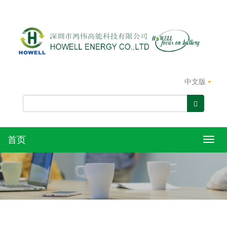
中文版
首页