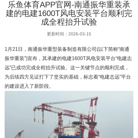
乐鱼体育APP官网-南通振华重装承
建的电建1600T风电安装平台顺利完
成全程抬升试验
更新时间：2026-03-15
1月21日，南通振华重型装备制造有限公司(以下简称“南通
振华重装”)宣布，其承建的电建1600T风电安装平台“电建志
远”已成功完成全程抬升试验。这一关键节点的顺利完成，
为后续四方见证打下了坚实的基础，标志着“电建志远”平台
的建设进入了新阶段。