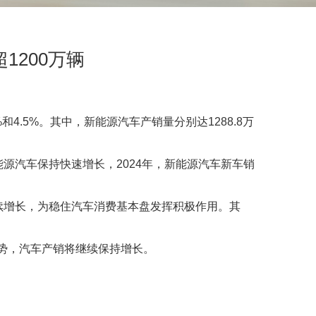
1200万辆
%和4.5%。其中，新能源汽车产销量分别达1288.8万
能源汽车保持快速增长，2024年，新能源汽车新车销
产销持续增长，为稳住汽车消费基本盘发挥积极作用。其
态势，汽车产销将继续保持增长。