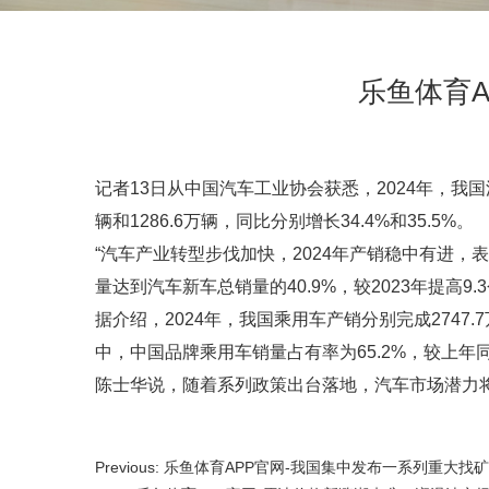
乐鱼体育A
记者13日从中国汽车工业协会获悉，2024年，我国汽车
辆和1286.6万辆，同比分别增长34.4%和35.5%。
“汽车产业转型步伐加快，2024年产销稳中有进，
量达到汽车新车总销量的40.9%，较2023年提高9.
据介绍，2024年，我国乘用车产销分别完成2747.
中，中国品牌乘用车销量占有率为65.2%，较上年同
陈士华说，随着系列政策出台落地，汽车市场潜力将
Previous: 乐鱼体育APP官网-我国集中发布一系列重大找