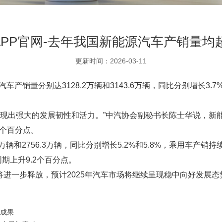
PP官网-去年我国新能源汽车产销量均超
更新时间：2026-03-11
产销量分别达3128.2万辆和3143.6万辆，同比分别增长3.7
表现出强大的发展韧性和活力。”中汽协会副秘书长陈士华说，新
3个百分点。
7万辆和2756.3万辆，同比分别增长5.2%和5.8%，乘用车
期上升9.2个百分点。
进一步释放，预计2025年汽车市场将继续呈现稳中向好发展
矿成果