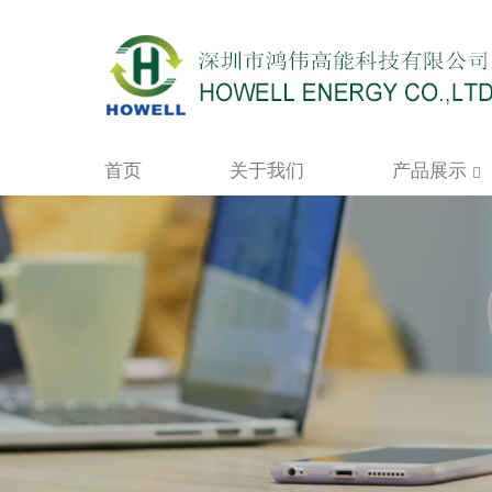
首页
关于我们
产品展示