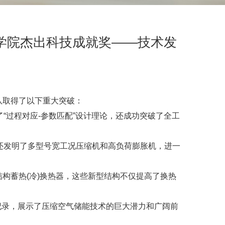
国科学院杰出科技成就奖——技术发
队取得了以下重大突破：
“过程对应-参数匹配”设计理论，还成功突破了全工
还发明了多型号宽工况压缩机和高负荷膨胀机，进一
结构蓄热(冷)换热器，这些新型结构不仅提高了换热
际纪录，展示了压缩空气储能技术的巨大潜力和广阔前