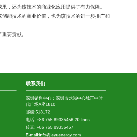
成果，还为该技术的商业化应用提供了有力保障。
气储能技术的商业价值，也为该技术的进一步推广和
了重要贡献。
联系我们
深圳销售中心：深圳市龙岗中心城正中时
代广场A座1810
邮编:518172
电话: +86 755 89335456 20 lines
传真: +86 755 89335457
E-mail:info@leyuenergy.com