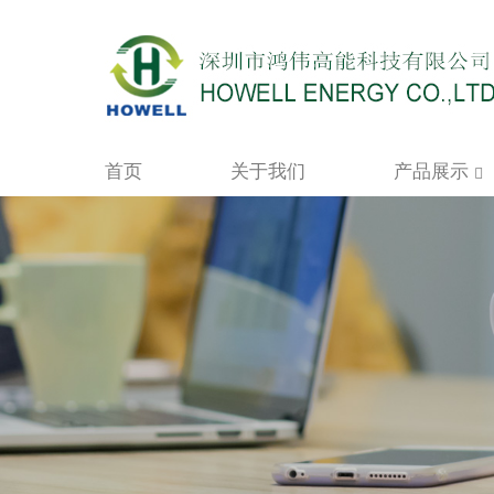
首页
关于我们
产品展示