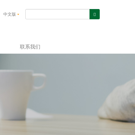
中文版
联系我们