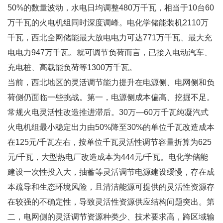
50%的数量波动，水电日均调整480万千瓦，相当于10台60
万千瓦的火电机组同时深度调峰。电化学储能装机2110万
千瓦，西北全网储能最大放电电力可达771万千瓦、最大充
电电力947万千瓦。就可调节负荷而言，已接入电动汽车、
充电桩、高载能负荷等1300万千瓦。
当前，西北地区的灵活调节能力提升在电源侧、电网侧和负
荷侧仍面临一些挑战。第一，电源侧成本偏高、挖掘不足。
常规火电灵活性改造推进滞后。30万—60万千瓦纯凝汽式
火电机组最小稳定出力由50%降至30%的单位千瓦改造成本
在125元/千瓦左右，按单位千瓦灵活性调节容量折算为625
元/千瓦，大型热电厂改造成本为444元/千瓦。电化学储能
建设一次性投入大，抽蓄等灵活调节电源建设缓慢，存在成
本疏导和生态环境风险，且清洁能源可提供的灵活性资源存
在较强的不确定性，导致灵活性资源供应结构问题突出。第
二，电网侧的灵活调节资源种类少、技术要求高，跨区域输