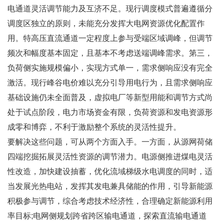
电通道灵活调节能力及互济不足。现行调度模式普遍遵循分
调度区独立的原则，未能充分发挥大电网资源优化配置作
用。特高压直流通道一定程度上参与受端区域调峰，但调节
频次和幅度基本固定，且基本不考虑送端调峰需求。第三，
负荷侧实施规模偏小，实现方式单一，需求侧响应没有完全
激活。现行峰谷电价难以充分引导用电行为，且需求侧响应
基础设施仍未全面普及，虚拟电厂等新型用能和调节方式尚
处于试点阶段，电力市场资金有限，负荷资源和发电资源形
成零和博弈，不利于激励整个系统的灵活性提升。
要解决这些问题，可从两个方面入手。一方面，从源网荷储
四端挖掘拓展灵活性资源的调节潜力。电源侧推进煤电灵活
性改造，加快建设抽蓄，优化流域梯级水电调度的同时，适
当发展光热电站，发挥其发电兼具储能的作用，引导新能源
积极参与调节，综合考虑技术经济性，合理确定新能源利用
率目标;电网侧规划跨省跨区输电通道，探索直流输电通道