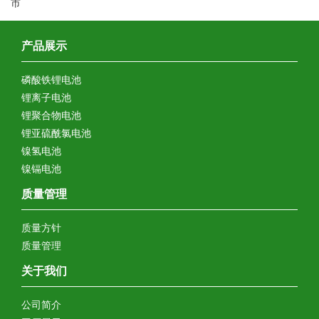
市
产品展示
磷酸铁锂电池
锂离子电池
锂聚合物电池
锂亚硫酰氯电池
镍氢电池
镍镉电池
质量管理
质量方针
质量管理
关于我们
公司简介