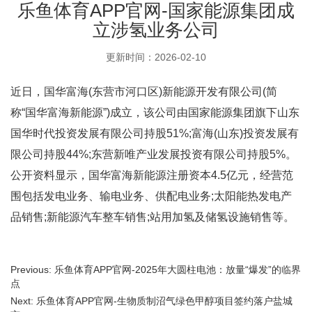
乐鱼体育APP官网-国家能源集团成
立涉氢业务公司
更新时间：2026-02-10
近日，国华富海(东营市河口区)新能源开发有限公司(简
称“国华富海新能源”)成立，该公司由国家能源集团旗下山东
国华时代投资发展有限公司持股51%;富海(山东)投资发展有
限公司持股44%;东营新唯产业发展投资有限公司持股5%。
公开资料显示，国华富海新能源注册资本4.5亿元，经营范
围包括发电业务、输电业务、供配电业务;太阳能热发电产
品销售;新能源汽车整车销售;站用加氢及储氢设施销售等。
Previous: 乐鱼体育APP官网-2025年大圆柱电池：放量“爆发”的临界
点
Next: 乐鱼体育APP官网-生物质制沼气绿色甲醇项目签约落户盐城