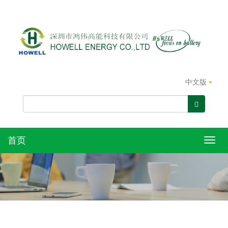
中文版
首页