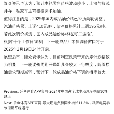
隆众资讯也认为，预计本轮零售价格波动较小，上涨与搁浅
并存，私家车主可根据需求加油。
值得注意的是，2025年国内成品油价格已经历两轮调整，
汽油价格累计上调410元/吨，柴油价格累计上调395元/吨。
若此次调价搁浅，国内成品油价格将结束“二连涨”。
根据“十个工作日”原则，下一轮成品油零售调价窗口将于
2025年2月19日24时开启。
展望后市，隆众资讯认为，目前利空政策带来的累计跌幅较
为明显，下一轮调价周期开局即具备较大下行幅度，随着原
油需求预期减弱，预计下一轮成品油价格下调的概率较大。
Previous: 乐鱼体育APP官网-2024年中国占全球电动汽车销量30%
以上
Next: 乐鱼体育APP官网-最大用电负荷同比增长11.3%，武汉电网春
节假期平稳运行