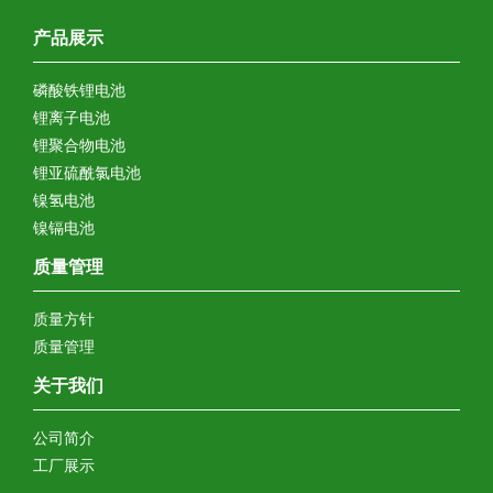
产品展示
磷酸铁锂电池
锂离子电池
锂聚合物电池
锂亚硫酰氯电池
镍氢电池
镍镉电池
质量管理
质量方针
质量管理
关于我们
公司简介
工厂展示