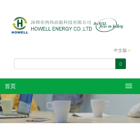
中文版
首页