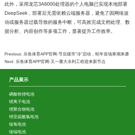
此外，采用龙芯3A6000处理器的个人电脑已实现本地部署
DeepSeek，部署后无需依赖云端服务器，避免了因网络波
动或服务器过载导致的服务中断，可高效完成文档处理、数
据分析、内容创作等多项工作，显著提升工作效率。
Previous: 乐鱼体育APP官网-节后煤市"冷"启动，蛇年首场寒潮来袭
Next: 乐鱼体育APP官网-又一重大水利工程迎来新节点
产品展示
磷酸铁锂电池
锂离子电池
锂聚合物电池
锂亚硫酰氯电池
镍氢电池
镍镉电池