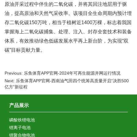
原油开采过程中伴生的二氧化碳，并将其回注地层用于驱
油，提高原油和天然气采收率。该项目全生命周期内预计埋
存二氧化碳150万吨，相当于植树近1400万棵，标志着我国
掌握海上二氧化碳捕集、处理、注入、封存全套技术和装备
体系，有效推动绿色低碳发展水平再上新台阶，为实现“双
碳”目标贡献力量。
Previous: 乐鱼体育APP官网-2024年可再生能源并网运行情况
Next: 乐鱼体育APP官网-西南油气田四个统筹高质量开启“决胜500
亿方”新征程
产品展示
磷酸铁锂电池
锂离子电池
锂聚合物电池