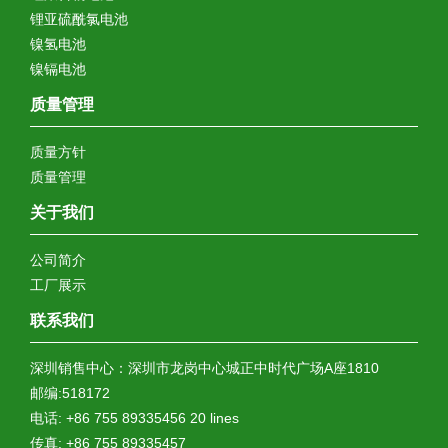
锂亚硫酰氯电池
镍氢电池
镍镉电池
质量管理
质量方针
质量管理
关于我们
公司简介
工厂展示
联系我们
深圳销售中心：深圳市龙岗中心城正中时代广场A座1810
邮编:518172
电话: +86 755 89335456 20 lines
传真: +86 755 89335457