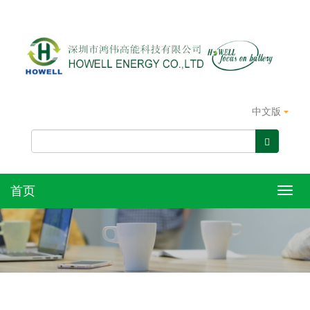
中文版
首页