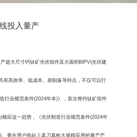
产线投入量产
超大尺寸钙钛矿光伏组件及大面积BIPV(光伏建
池具有高效率、低成本、易制备等特点，不仅可以打
行业规范条件(2024年本)》，首次将钙钛矿组件
顺应这一趋势，《光伏制造行业规范条件(2024年
当、要在用户电站上真刀真枪大规模应用的量产产