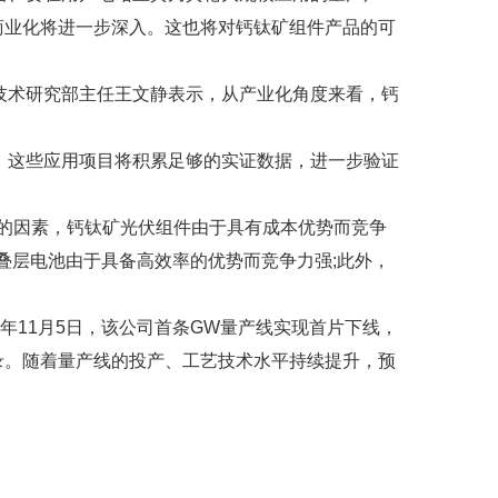
矿商业化将进一步深入。这也将对钙钛矿组件产品的可
技术研究部主任王文静表示，从产业化角度来看，钙
。这些应用项目将积累足够的实证数据，进一步验证
的因素，钙钛矿光伏组件由于具有成本优势而竞争
叠层电池由于具备高效率的优势而竞争力强;此外，
年11月5日，该公司首条GW量产线实现首片下线，
纪录。随着量产线的投产、工艺技术水平持续提升，预