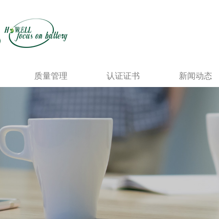
质量管理
认证证书
新闻动态