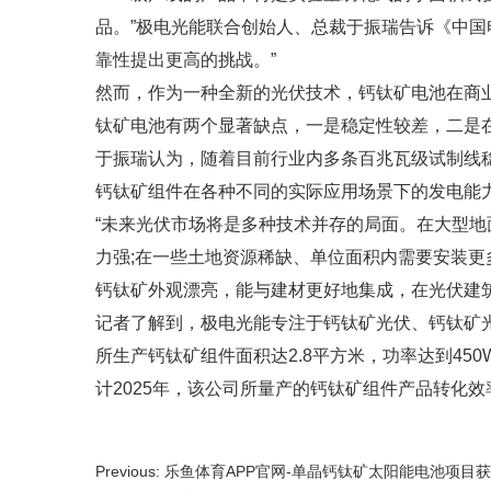
品。”极电光能联合创始人、总裁于振瑞告诉《中国
靠性提出更高的挑战。”
然而，作为一种全新的光伏技术，钙钛矿电池在商
钛矿电池有两个显著缺点，一是稳定性较差，二是
于振瑞认为，随着目前行业内多条百兆瓦级试制线
钙钛矿组件在各种不同的实际应用场景下的发电能
“未来光伏市场将是多种技术并存的局面。在大型
力强;在一些土地资源稀缺、单位面积内需要安装更
钙钛矿外观漂亮，能与建材更好地集成，在光伏建筑一
记者了解到，极电光能专注于钙钛矿光伏、钙钛矿光
所生产钙钛矿组件面积达2.8平方米，功率达到45
计2025年，该公司所量产的钙钛矿组件产品转化效
Previous: 乐鱼体育APP官网-单晶钙钛矿太阳能电池