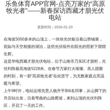
乐鱼体育APP官网-点亮万家的“高原
牧光者”——新春探访西藏才朋光伏
电站
更新时间：2026-01-29
在海拔5000多米的山顶上，一块块光伏板沿着山势铺展，
宛如与天空相接的湖泊，这些光伏组件在阳光的照射下熠熠
生辉。
这是华电西藏才朋光伏电站，位于山南市乃东区才朋村，光
伏列阵最高海拔5228米。在春节万家灯火璀璨、亲人团聚
的时刻，有一群“高原牧光者”在此坚守，为无数家庭点亮温
暖与希望。
上午9时许，电站运维负责人杨升平和6名同事，从山脚下的
升压站出发，沿着弯曲的山路爬坡，来到山顶的光伏列阵
区，开启了一天的工作。