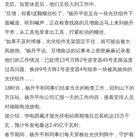
充饥。短暂休息后，他们又投入到工作中。
“旦增，你看!这颗螺丝松了。”杨升平驻足在一块光伏组件下
面喊道。听到喊声，正在检查线路的旦增曲达马上来到杨升
平旁，从工具包里拿出工具，拧紧松动的螺丝。
“如果不及时维修，光伏组件支架固定不住，就可能会被大
风掀倒。”杨升平说。旦增曲达的记事本上密密麻麻记录着
他们的工作情况：已处理13号方阵2号逆变器45号支路温度
过高问题、换掉9号方阵1号逆变器4号组串一块被风掀掉的
光伏组件……
18时许，杨升平和同事们结束当天的检查工作，回到山下的
升压站。杨升平向公司汇报一天的工作内容，接着安排人员
对储能电池放电。
据介绍，华电西藏才朋光伏电站两期项目总装机达15万千
瓦，预计年发电量达2.45亿千瓦时。
春节期间，杨升平和同事们每天穿梭在光伏列阵中，守护着