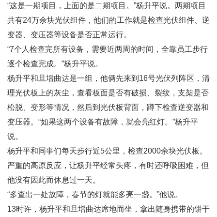
“这是一期项目，上面的是二期项目。”杨升平说。两期项目
共有24万余块光伏组件，他们的工作就是检查光伏组件、逆
变器、变压器等设备是否正常运行。
“7个人检查完所有设备，需要近两周的时间，全靠员工步行
逐个检查完成。”杨升平说。
杨升平和旦增曲达是一组，他俩先来到16号光伏列阵区，清
理光伏板上的灰尘，查看板面是否有破损、裂纹，支架是否
松脱、变形等情况，然后到光伏板背面，蹲下检查逆变器和
变压器。“如果这两个设备有故障，就会亮红灯。”杨升平
说。
杨升平和同事们每天步行近5公里，检查2000余块光伏板。
严重的高原反应，让杨升平经常头疼，有时还呼吸困难，但
他没有因此而休息过一天。
“多查出一处故障，春节的灯就能多亮一盏。”他说。
13时许，杨升平和旦增曲达席地而坐，拿出随身携带的饼干