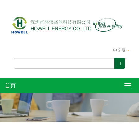
中文版
首页