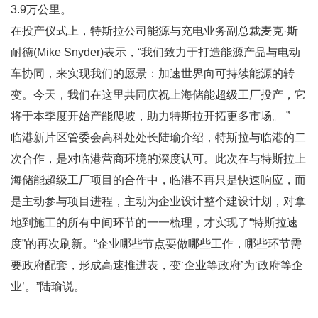
3.9万公里。
在投产仪式上，特斯拉公司能源与充电业务副总裁麦克·斯
耐德(Mike Snyder)表示，“我们致力于打造能源产品与电动
车协同，来实现我们的愿景：加速世界向可持续能源的转
变。今天，我们在这里共同庆祝上海储能超级工厂投产，它
将于本季度开始产能爬坡，助力特斯拉开拓更多市场。 ”
临港新片区管委会高科处处长陆瑜介绍，特斯拉与临港的二
次合作，是对临港营商环境的深度认可。此次在与特斯拉上
海储能超级工厂项目的合作中，临港不再只是快速响应，而
是主动参与项目进程，主动为企业设计整个建设计划，对拿
地到施工的所有中间环节的一一梳理，才实现了“特斯拉速
度”的再次刷新。“企业哪些节点要做哪些工作，哪些环节需
要政府配套，形成高速推进表，变‘企业等政府’为‘政府等企
业’。”陆瑜说。