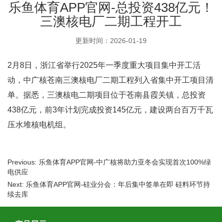
乐鱼体育APP官网-总投资438亿元！
三澳核电厂二期工程开工
更新时间：2026-01-19
2月8日，浙江省举行2025年一季度重大项目集中开工活
动，中广核苍南三澳核电厂二期工程列入省集中开工项目清
单。据悉，三澳核电二期项目位于苍南县霞关镇，总投资
438亿元，前3年计划完成投资145亿元，建设两台百万千瓦
压水堆核电机组。
Previous: 乐鱼体育APP官网-中广核将助力亚冬会实现首次100%绿
电供应
Next: 乐鱼体育APP官网-硅业分会：年后集中签单在即 硅料环节持
续去库