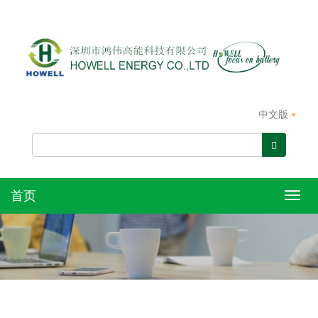
中文版
首页