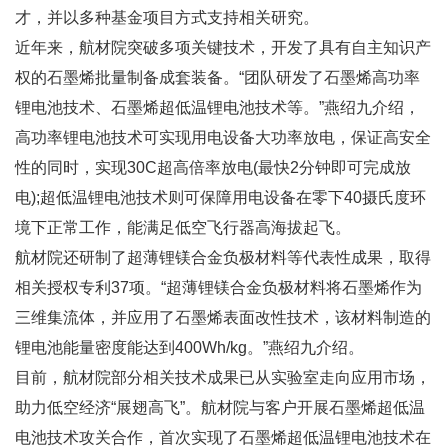
才，并以多种基金项目方式支持相关研究。
近年来，航材院突破多项关键技术，开发了具有自主知识产
权的石墨烯批量制备成套装备。“团队研发了石墨烯高功率
锂电池技术、石墨烯超低温锂电池技术等。”燕绍九介绍，
高功率锂电池技术可实现用电设备大功率放电，保证高安全
性的同时，实现30C超高倍率放电(最快2分钟即可完成放
电);超低温锂电池技术则可保障用电设备在零下40摄氏度环
境下正常工作，能满足低空飞行器高海拔起飞。
航材院还研制了超薄锂镁合金负极材料等代表性成果，取得
相关授权专利37项。“超薄锂镁合金负极材料将石墨烯作为
三维集流体，并应用了石墨烯表面改性技术，该材料制造的
锂电池能量密度能达到400Wh/kg。”燕绍九介绍。
目前，航材院部分相关技术成果已从实验室走向应用市场，
助力低空经济“展翅高飞”。航材院与客户开展石墨烯超低温
电池技术攻关合作，首次实现了石墨烯超低温锂电池技术在