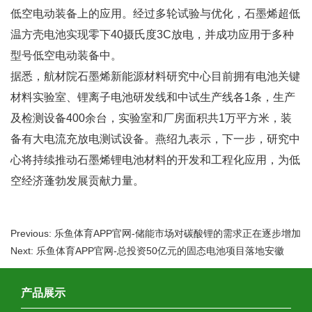
低空电动装备上的应用。经过多轮试验与优化，石墨烯超低
温方壳电池实现零下40摄氏度3C放电，并成功应用于多种
型号低空电动装备中。
据悉，航材院石墨烯新能源材料研究中心目前拥有电池关键
材料实验室、锂离子电池研发线和中试生产线各1条，生产
及检测设备400余台，实验室和厂房面积共1万平方米，装
备有大电流充放电测试设备。燕绍九表示，下一步，研究中
心将持续推动石墨烯锂电池材料的开发和工程化应用，为低
空经济蓬勃发展贡献力量。
Previous: 乐鱼体育APP官网-储能市场对碳酸锂的需求正在逐步增加
Next: 乐鱼体育APP官网-总投资50亿元的固态电池项目落地安徽
产品展示