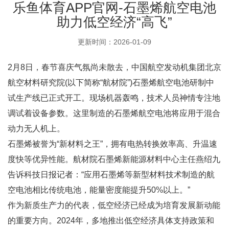
乐鱼体育APP官网-石墨烯航空电池
助力低空经济“高飞”
更新时间：2026-01-09
2月8日，春节喜庆气氛尚未散去，中国航空发动机集团北京
航空材料研究院(以下简称“航材院”)石墨烯航空电池研制中
试生产线已正式开工。现场机器轰鸣，技术人员神情专注地
调试着设备参数。这里制造的石墨烯航空电池将应用于混合
动力无人机上。
石墨烯被誉为“新材料之王”，拥有电热转换效率高、升温速
度快等优异性能。航材院石墨烯新能源材料中心主任燕绍九
告诉科技日报记者：“应用石墨烯等新型材料技术制造的航
空电池相比传统电池，能量密度能提升50%以上。”
作为新质生产力的代表，低空经济已经成为培育发展新动能
的重要方向。2024年，多地推出低空经济具体支持政策和