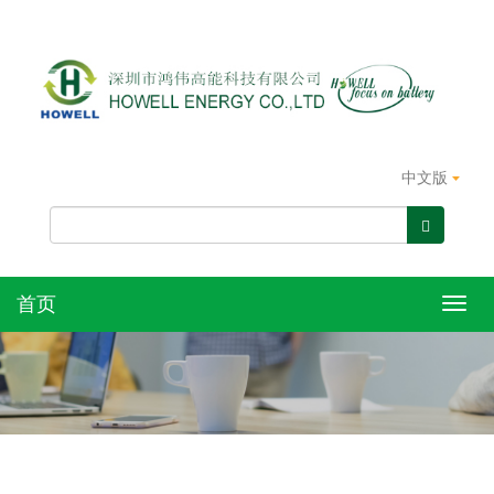
中文版
首页