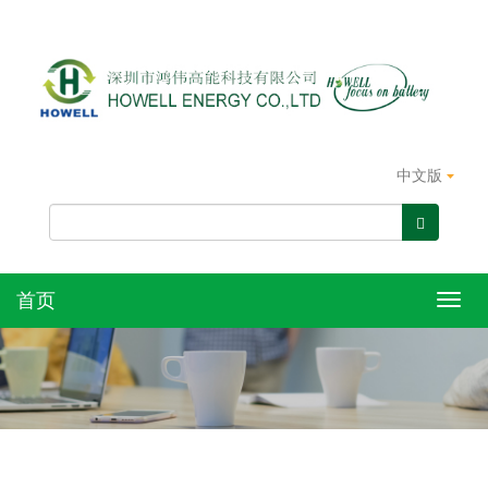
中文版
首页