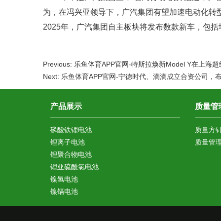
为，在冯兴亚领导下，广汽集团有望加速电动化转
2025年，广汽集团自主板块将发布数款新车，包括
Previous: 乐鱼体育APP官网-特斯拉焕新Model Y在上
Next: 乐鱼体育APP官网-宁德时代、滴滴成立合资公司
产品展示
质量管
磷酸铁锂电池
质量方
锂离子电池
质量管
锂聚合物电池
锂亚硫酰氯电池
镍氢电池
镍镉电池