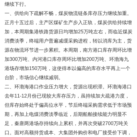
继续下行。
一、供给向下疏解不畅，煤炭物流链条库存压力继续加重。
正月十五过后，主产区煤矿生产步入正轨，煤炭供给持续增
加，本周期集港铁路货源日均增加25万吨左右，而临近煤炭
消费淡季，终端用户普遍减缓采购进程，转以消库为主，货
源在物流环节进一步累积。本周期，南方港口库存周环比增
加300万吨、内河港口库存周环比增加200万吨、环渤海九
港场存增加150万吨，这使得本以偏高的库存水平再上一个
台阶，市场信心继续减弱。
二、环渤海港口作业压力增大，货源出现积滞。环渤海港口
去年11-12月份已现较大库存压力，虽持续加大疏港力度，
但库存始终处于偏高位水平，节后终端采购需求低于市场预
期，再加上电煤消费淡季临近，后期船舶接续能力明显不
足，秦唐两港场存持续向上累积，并再次突破2700万吨关
口。面对高额持货成本、大集团外购价和电厂接受价下调，