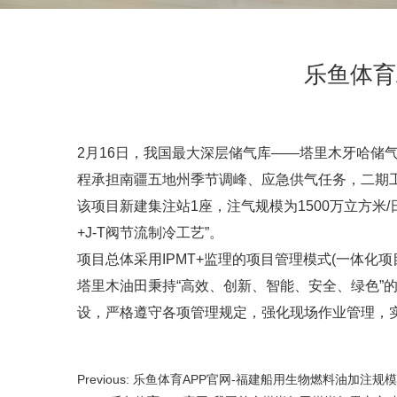
乐鱼体育
2月16日，我国最大深层储气库——塔里木牙哈储
程承担南疆五地州季节调峰、应急供气任务，二期
该项目新建集注站1座，注气规模为1500万立方米/
+J-T阀节流制冷工艺”。
项目总体采用IPMT+监理的项目管理模式(一体化项
塔里木油田秉持“高效、创新、智能、安全、绿色”
设，严格遵守各项管理规定，强化现场作业管理，实
Previous: 乐鱼体育APP官网-福建船用生物燃料油加注