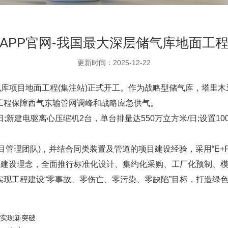
APP官网-我国最大深层储气库地面工
更新时间：2025-12-22
气库项目地面工程(集注站)正式开工。作为战略型储气库，塔里
工程保障西气东输管网调峰和战略应急供气。
日;新建电驱离心压缩机2台，单台排量达550万立方米/日;设置1
目管理团队)，并结合同类装置及管道的项目建设经验，采用“E+P
的建设理念，全面推行标准化设计、集约化采购、工厂化预制、模
现工程建设“零事故、零伤亡、零污染、零缺陷”目标，打造绿
规模实现新突破