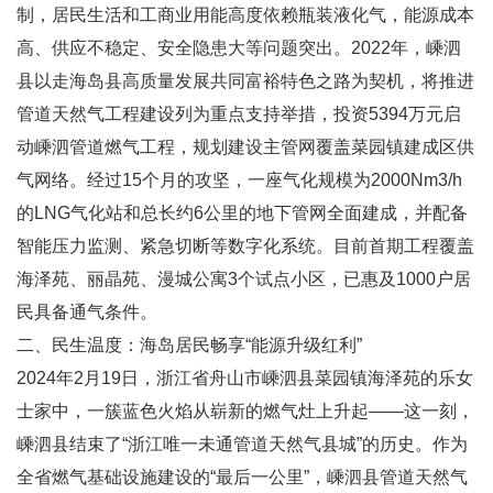
制，居民生活和工商业用能高度依赖瓶装液化气，能源成本
高、供应不稳定、安全隐患大等问题突出。2022年，嵊泗
县以走海岛县高质量发展共同富裕特色之路为契机，将推进
管道天然气工程建设列为重点支持举措，投资5394万元启
动嵊泗管道燃气工程，规划建设主管网覆盖菜园镇建成区供
气网络。经过15个月的攻坚，一座气化规模为2000Nm3/h
的LNG气化站和总长约6公里的地下管网全面建成，并配备
智能压力监测、紧急切断等数字化系统。目前首期工程覆盖
海泽苑、丽晶苑、漫城公寓3个试点小区，已惠及1000户居
民具备通气条件。
二、民生温度：海岛居民畅享“能源升级红利”
2024年2月19日，浙江省舟山市嵊泗县菜园镇海泽苑的乐女
士家中，一簇蓝色火焰从崭新的燃气灶上升起——这一刻，
嵊泗县结束了“浙江唯一未通管道天然气县城”的历史。作为
全省燃气基础设施建设的“最后一公里”，嵊泗县管道天然气