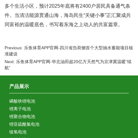
多个生活小区，预计2025年底将有2400户居民具备通气条
件。当清洁能源贯通山海，海岛民生“关键小事”正汇聚成共
同富裕的温暖底色，书写着东海之上动人的共富篇章。
Previous: 乐鱼体育APP官网-四川省负荷侧首个大型抽水蓄能项目核
准建设
Next: 乐鱼体育APP官网-华北油田超20亿方天然气为京津冀温暖“续
航”
产品展示
磷酸铁锂电池
锂离子电池
锂聚合物电池
锂亚硫酰氯电池
镍氢电池