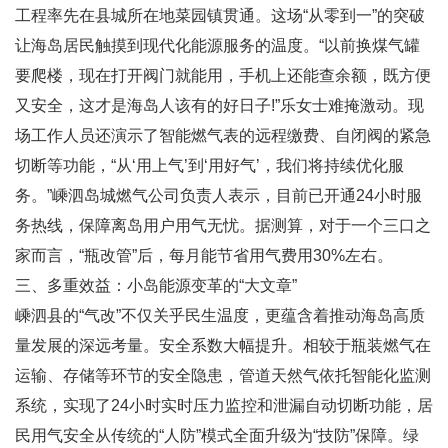
工程率先在县城所在地菜园镇贯通。这场“从零到一”的突破
让海岛居民触摸到现代化能源服务的温度。“以前换煤气罐
要爬楼，现在打开阀门就能用，手机上还能查余额，既方便
又安全，这才是海岛人该有的好日子!”乐女士难掩激动。现
场工作人员还演示了智能燃气表的远程缴费、自闭阀的紧急
切断等功能，“从‘用上气’到‘用好气’，我们将持续优化服
务。”嵊泗岛城燃气公司负责人表示，目前已开通24小时服
务热线，保障离岛用户用气无忧。据测算，对于一个三口之
家而言，“瓶改管”后，每月能节省用气费用30%左右。
三、多重效益：小岛能源变革的“大文章”
嵊泗县的“气改”不仅关乎民生温度，更蕴含着推动海岛高质
量发展的深远考量。安全系数大幅提升。相较于瓶装燃气在
运输、存储等环节的安全隐患，管道天然气依托智能化监测
系统，实现了24小时实时压力监控和泄漏自动切断功能，居
民用气安全从传统的“人防”模式全面升级为“技防”保障。绿