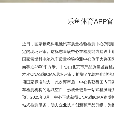
乐鱼体育APP
近日，国家氢燃料电池汽车质量检验检测中心(筹)顺
定的现场评审。这标志着该中心在检测能力建设上
国家氢燃料电池汽车质量检验检测中心位于大兴国际
面积近4500平方米。中心由北京市产品质量监督
本次CNAS和CMA现场评审，扩增了氢燃料电池
项国家标准能力。此次评审后，中心将获得国内同
车检测机构的地域空白，形成全链条一站式检测能
预计2025年3月，中心正式获得CNAS和CM
站式检测服务，助力企业技术创新和产品升级，为