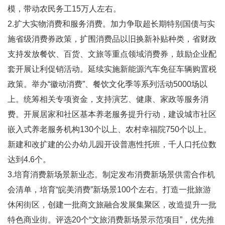
模，带动农民务工15万人左右。
2.扩大实物消费和服务消费。加力争取超长期特别国债与实
施省级消费券政策，扩围消费品以旧换新补贴种类，省财政
支持发放餐饮、百货、文旅等重点领域消费券，鼓励企业配
套开展让利促销活动。延续实施新能源汽车免征车辆购置税
政策。举办“徽动消费”、餐饮文化季等系列活动5000场以
上。统筹相关专项资金，支持演艺、健康、家政等服务消
费。开展居家和社区基本养老服务提升行动，建设城市社区
嵌入式养老服务机构130个以上、农村幸福院750个以上。
新建和改扩建的公办幼儿园开设普惠性托班，千人口托位数
达到4.6个。
3.培育消费新场景新业态。制定发布消费新场景供需合作机
会清单，培育“皖美消费”新场景100个左右。打造一批旅游
休闲街区，创建一批商文旅融合发展集聚区，改造提升一批
特色商业街。评选20个“文旅消费新场景示范项目”，优先推