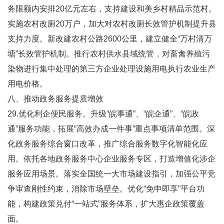
务限额内安排20亿元左右，支持建设和美乡村精品示范村。
实施农村改厕20万户，加大对农村改厕长效管护机制提升县
支持力度。新改建农村公路2600公里，建立健全“万村清万
塘”长效管护机制。推行农村供水县域统管，对畜禽养殖污
染物进行集中处理的第三方企业处理设施用电执行农业生产
用电价格。
八、推动政务服务提质增效
29.优化利企便民服务。升级“皖事通”、“皖企通”、“皖政
通”服务功能，拓展“高效办成一件事”重点事项清单范围。深
化政务服务综合窗口改革，推广综合服务数字化智能化应
用。依托各地政务服务中心企业服务专区，打造增值化涉企
服务应用场景。落实全国统一大市场建设指引，加强公平竞
争审查刚性约束，消除市场壁垒。优化“免申即享”平台功
能，构建政策兑付“一站式”服务体系，扩大惠企政策覆盖
面。