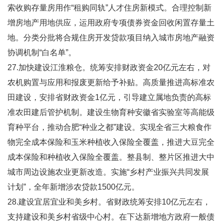
索收购存量房用作“租购同轨”人才住房新模式。合理控制新
增房地产用地供应，运用政府专项债券资金回收闲置存量土
地。分类分批将合规住房开发贷款项目纳入城市房地产融资
协调机制“白名单”。
27.加快建设江淮粮仓。统筹安排财政资金20亿元左右，对
农机购置与应用和报废更新给予补贴。高质量推进高标准农
田建设，安排省财政资金1亿元，引导建立属地负责的高标
准农田建后管护机制。建设生物育种安徽省实验室等高能级
育种平台，推动合肥“种业之都”建设。实现全省三大粮食作
物完全成本保险和玉米种植收入保险全覆盖，推进大豆完全
成本保险和种植收入保险全覆盖。整县制、整片区推进大中
城市周边设施农业更新改造。实施“乡村产业振兴共同发展
计划”，全年新增涉农贷款1500亿元。
28.建设宜居宜业和美乡村。省财政统筹安排10亿元左右，
支持建设和美乡村省级中心村。在下达新增地方政府一般债