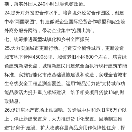
期，落实外国人240小时过境免签政策。
24.提升对外投资合作水平。培育境外经贸合作园区，创建
中泰“两国双园”。打造徽派企业国际经贸合作联盟和皖企境
外商务服务网络，带动企业集中“抱团出海”。
七、统筹推进新型城镇化和乡村全面振兴
25.大力实施城市更新行动。打造安全韧性城市，更新改造
城市地下管网4500公里、城镇老旧小区600个左右。培育绿
色建筑新增长点，城镇新建民用建筑全面执行现行建筑节能
标准。实施智能化市政基础设施建设和改造，实现全省城市
生命线安全工程监测全覆盖。运用“城品活力贷”支持城市功
能品质活力提升重点领域建设，给予相关项目贷款1%的财
政贴息。
26.促进房地产市场止跌回稳。改造城中村和危旧房6万户以
上，停止新建安置房，大力推进货币化安置。因地制宜推
进“好房子”建设。扩大收购存量商品房用作保障性住房，探