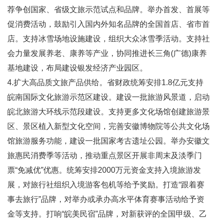
荐争创国家、省级文旅示范试点和品牌。举办首发、首展等
促消费活动，鼓励引入国内外知名品牌的全国首店、省市首
店。支持冰雪场地设施建设，组织大众冰雪季活动。支持社
会力量发展养老、康养等产业，协同推进长三角(广德)康养
基地建设，布局建设银发经济产业园区。
4.扩大高品质文旅产品供给。省财政统筹安排1.8亿元支持
皖南国际文化旅游示范区建设。建设一批旅游风景道，启动
皖北旅游大环线示范段建设。支持更多文化场馆创建旅游景
区、景区植入新型文化空间，完善安徽博物院等公共文化场
馆旅游服务功能，建设一批国家考古遗址公园。举办安徽文
旅惠民消费季等活动，推动重点景区开展非周末及淡季门
票“免减优”优惠。统筹安排2000万元资金支持入境旅游发
展，对旅行社组织入境游客包机等给予奖励。打造“跟着赛
事去旅行”品牌，对举办或承办高水平体育赛事活动给予资
金等支持。打响“皖美民宿”品牌，对新获评的全国甲级、乙