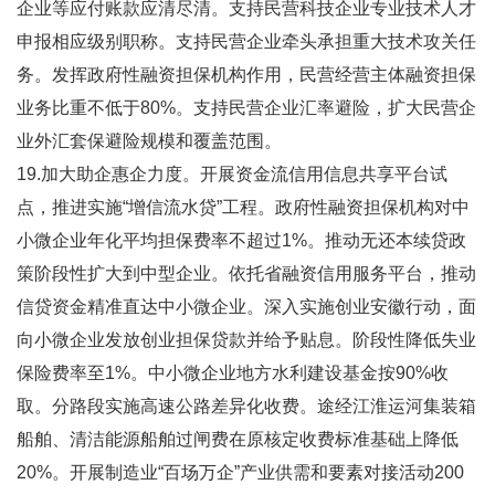
企业等应付账款应清尽清。支持民营科技企业专业技术人才
申报相应级别职称。支持民营企业牵头承担重大技术攻关任
务。发挥政府性融资担保机构作用，民营经营主体融资担保
业务比重不低于80%。支持民营企业汇率避险，扩大民营企
业外汇套保避险规模和覆盖范围。
19.加大助企惠企力度。开展资金流信用信息共享平台试
点，推进实施“增信流水贷”工程。政府性融资担保机构对中
小微企业年化平均担保费率不超过1%。推动无还本续贷政
策阶段性扩大到中型企业。依托省融资信用服务平台，推动
信贷资金精准直达中小微企业。深入实施创业安徽行动，面
向小微企业发放创业担保贷款并给予贴息。阶段性降低失业
保险费率至1%。中小微企业地方水利建设基金按90%收
取。分路段实施高速公路差异化收费。途经江淮运河集装箱
船舶、清洁能源船舶过闸费在原核定收费标准基础上降低
20%。开展制造业“百场万企”产业供需和要素对接活动200